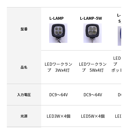
L-LA
L-LAMP-5W
L-LAMP
S/W
型番
LEDワ
LEDワークラン
LEDワークラン
プ 5W
品名
プ 3Ｗx4灯
プ 5Wx4灯
ポット&
ン
DC9～64V
DC9～64V
DC9
入力電圧
LED3W×4個
LED5W×4個
LED5
光源