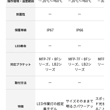
'－20℃～+60℃
－20℃～+60℃
－30℃
操作環境・温度範囲
ー
ー
耐震性
IP67
IP66
IP
保護等級
ー
ー
LED寿命
MFP-7F・8Fシ
MFP-7F・8Fシ
MFP-7
リーズ、LB2シ
リーズ、LB2シ
リーズ、
対応ブラケット
リーズ
リーズ
リ
ー
ー
取付方法
スポット
サイズそのままで
LED作業灯の超定
ド光を組
明るさパワーアッ
特徴
番モデル
ることで