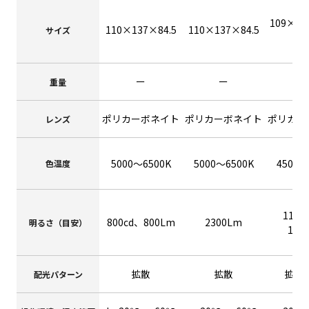
109×13
110×137×84.5
110×137×84.5
サイズ
2
ー
ー
重量
ポリカーボネイト
ポリカーボネイト
ポリカー
レンズ
5000～6500K
5000～6500K
4500～
色温度
1160
800cd、800Lm
2300Lm
明るさ（目安）
105
拡散
拡散
拡散
配光パターン