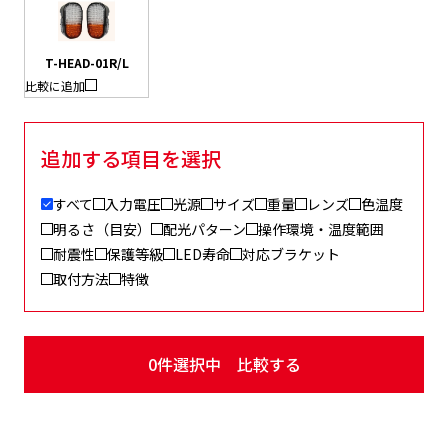
T-HEAD-01R/L
比較に追加
追加する項目を選択
すべて
入力電圧
光源
サイズ
重量
レンズ
色温度
明るさ（目安）
配光パターン
操作環境・温度範囲
耐震性
保護等級
LED寿命
対応ブラケット
取付方法
特徴
0
件選択中 比較する