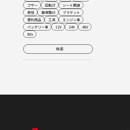
ブザー
回転灯
シート関連
荷役
簡単取付
ブラケット
便利用品
工具
エンジン車
バッテリー車
12V
24V
48V
80v
検索