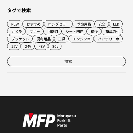
タグで検索
NEW
おすすめ
ロングセラー
季節用品
安全
LED
カメラ
ブザー
回転灯
シート関連
荷役
簡単取付
ブラケット
便利用品
工具
エンジン車
バッテリー車
12V
24V
48V
80v
検索