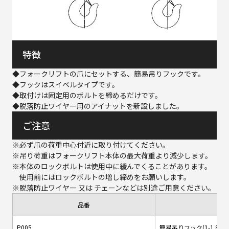
特徴
◆フォークリフトの爪にセットする、簡易吊りフックです。
◆フックはスイベルタイプです。
◆取付けは固定用のボルトを締めるだけです。
◆脱落防止ワイヤー用のアイナットを新設しました。
ご注意
※必ず爪の荷重中心付近に取り付けてください。
※吊り荷重はフォークリフト本体の最大荷重より減少します。
※本体のロックボルトは使用中に緩んでくることがあります。
使用前にはロックボルトの増し締めをお願いします。
※脱落防止ワイヤー 又は チェーンなどは別途ご用意ください。
品番
品
P005
簡易吊りフック(1-1.8t用)