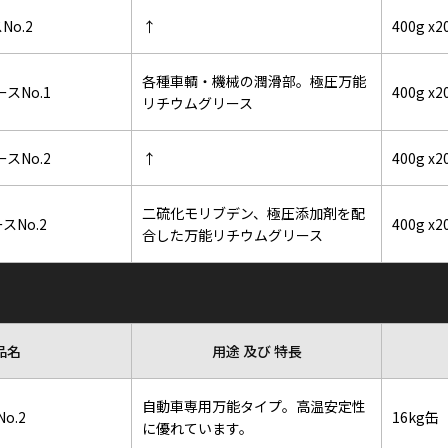
o.2
↑
400g x
各種車輌・機械の潤滑部。極圧万能
スNo.1
400g x
リチウムグリース
スNo.2
↑
400g x
二硫化モリブデン、極圧添加剤を配
No.2
400g x
合した万能リチウムグリース
品名
用途 及び 特長
自動車専用万能タイプ。高温安定性
o.2
16kg缶
に優れています。