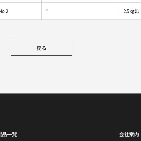
o.2
↑
2.5kg缶
戻る
製品一覧
会社案内