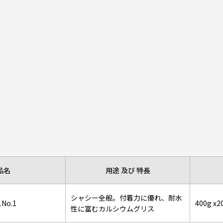
品名
用途 及び 特長
シャシー全般。付着力に優れ、耐水
o.1
400g x
性に富むカルシウムグリス