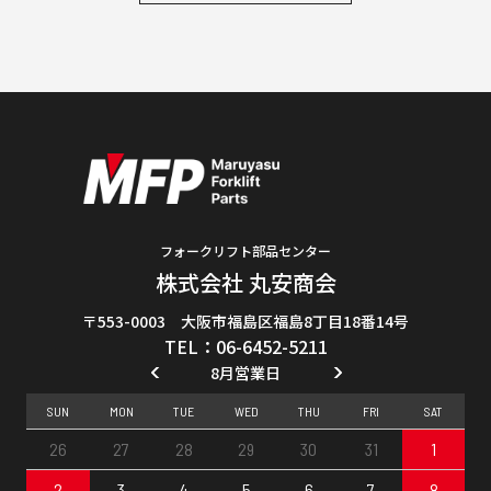
フォークリフト部品センター
株式会社 丸安商会
〒553-0003 大阪市福島区福島8丁目18番14号
TEL：06-6452-5211
8月営業日
SUN
MON
TUE
WED
THU
FRI
SAT
26
27
28
29
30
31
1
2
3
4
5
6
7
8