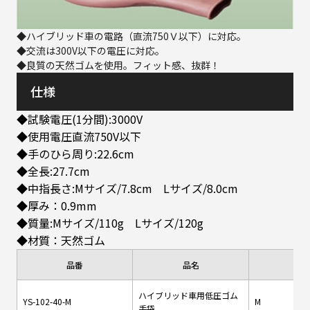
◆ハイブリッド車の電路（直流750Ｖ以下）に対応。
◆交流は300V以下の電圧に対応。
◆良質の天然ゴムを使用。フィット感、抜群！
仕様
◆試験電圧(1分間):3000V
◆使用電圧直流750V以下
◆手のひら周り:22.6cm
◆全長:27.7cm
◆中指長さ:Mサイズ/7.8cm Lサイズ/8.0cm
◆厚み：0.9mm
◆質量:Mサイズ/110g Lサイズ/120g
◆材質：天然ゴム
品番
品名
サ
ハイブリッド車用低圧ゴム
YS-102-40-M
M
手袋