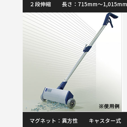
２段伸縮 長さ：715mm～1,015m
マグネット：異方性 キャスター式