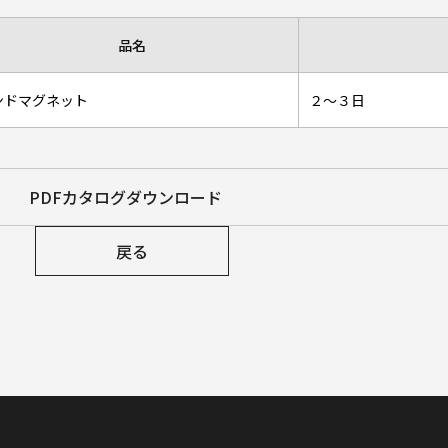
品名
ンドマグネット
２～３日
PDFカタログダウンロード
戻る