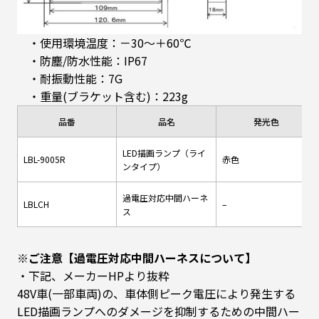
・使用環境温度：－30～＋60℃
・防塵/防水性能：IP67
・耐振動性能：7G
・重量(ブラケット含む)：223g
品番
品名
発光色
LED描画ランプ（ライ
LBL-9005R
赤色
ンタイプ）
過電圧対応中間ハーネ
LBLCH
–
ス
※ご注意【過電圧対応中間ハーネスについて】
・下記、メーカーHPより抜粋
48V車(一部車両)の、車体側ピーク電圧により発生する
LED描画ランプへのダメージを抑制するための中間ハー