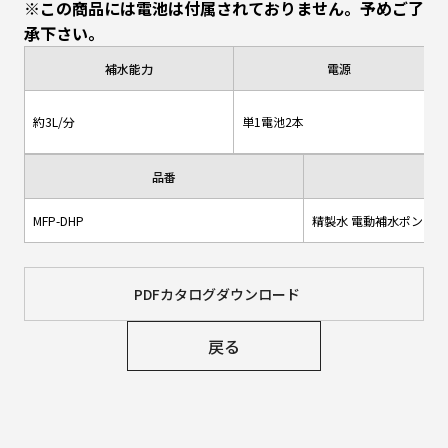
※この商品には電池は付属されておりません。予めご了
承下さい。
補水能力
電源
約3L/分
単1電池2本
品番
品
MFP-DHP
精製水 電動補水ポンプ
PDFカタログダウンロード
戻る