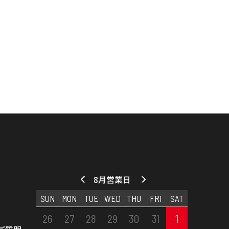
8月営業日
SUN
MON
TUE
WED
THU
FRI
SAT
26
27
28
29
30
31
1