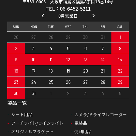
〒553-0003 大阪市福島区福島8丁目18番14号
TEL：06-6452-5211
8月営業日
SUN
MON
TUE
WED
THU
FRI
SAT
26
27
28
29
30
31
1
2
3
4
5
6
7
8
9
10
11
12
13
14
15
16
17
18
19
20
21
22
23
24
25
26
27
28
29
30
31
1
2
3
4
5
製品一覧
シート用品
カメラ/ドライブレコーダー
アーチライト/ラインライト
電装品
オリジナルブラケット
便利用品