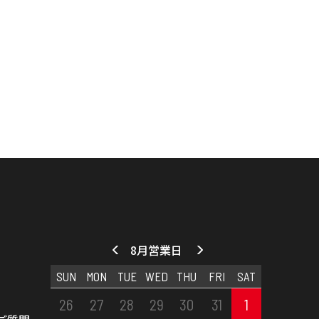
8月営業日
SUN
MON
TUE
WED
THU
FRI
SAT
26
27
28
29
30
31
1