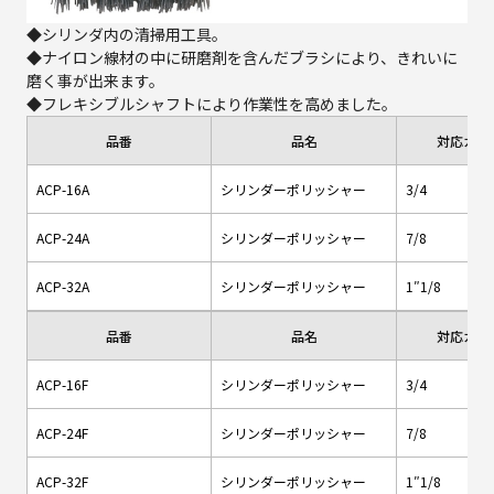
◆シリンダ内の清掃用工具。
◆ナイロン線材の中に研磨剤を含んだブラシにより、きれいに
磨く事が出来ます。
◆フレキシブルシャフトにより作業性を高めました。
品番
品名
対応カッ
ACP-16A
シリンダーポリッシャー
3/4
ACP-24A
シリンダーポリッシャー
7/8
ACP-32A
シリンダーポリッシャー
1″1/8
品番
品名
対応カッ
ACP-16F
シリンダーポリッシャー
3/4
ACP-24F
シリンダーポリッシャー
7/8
ACP-32F
シリンダーポリッシャー
1″1/8