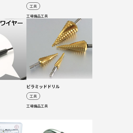
工具
工場備品
工具
ピラミッドドリル
工具
工場備品
工具