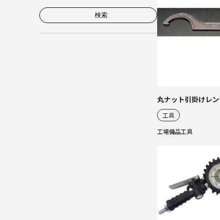
検索
丸ナット引掛けレン
工具
工場備品
工具