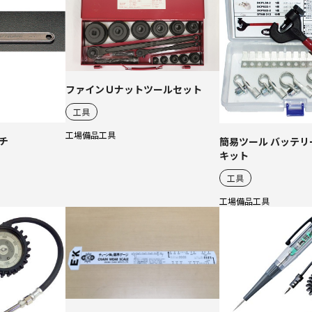
ファインＵナットツールセット
工具
工場備品
工具
チ
簡易ツール バッテ
キット
工具
工場備品
工具