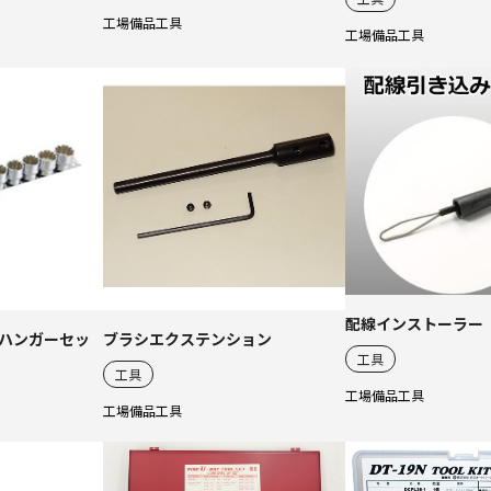
工場備品
工具
工場備品
工具
配線インストーラー
ハンガーセッ
ブラシエクステンション
工具
工具
工場備品
工具
工場備品
工具