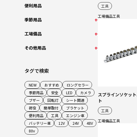
便利用品
工具
工場備品
工具
季節用品
工場備品
その他用品
タグで検索
NEW
おすすめ
ロングセラー
季節用品
安全
LED
カメラ
スプラインソケット
ト
ブザー
回転灯
シート関連
荷役
簡単取付
ブラケット
工具
便利用品
工具
エンジン車
工場備品
工具
バッテリー車
12V
24V
48V
80v