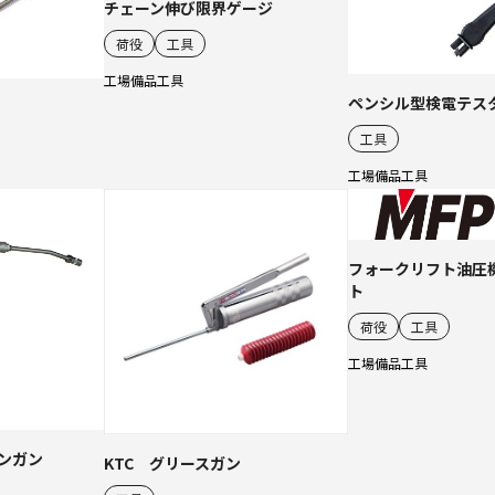
チェーン伸び限界ゲージ
荷役
工具
工場備品
工具
ペンシル型検電テス
工具
工場備品
工具
フォークリフト油圧
ト
荷役
工具
工場備品
工具
ンガン
KTC グリースガン