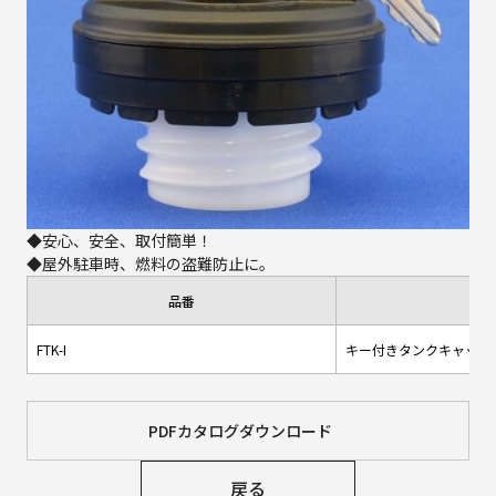
◆安心、安全、取付簡単！
◆屋外駐車時、燃料の盗難防止に。
品番
品
FTK-I
キー付きタンクキャップ
PDFカタログダウンロード
戻る