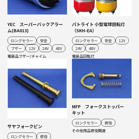
YEC スーパーバックアラー
パトライト 小型電球回転灯
ム(BA013)
（SKH-EA）
ロングセラー
安全
ロングセラー
安全
12V
ブザー
12V
24V
48V
24V
48V
電装品
ブザー/チャイム
電装品
回転灯
MFP フォークストッパー
キット
ロングセラー
荷役
サヤフォークピン
その他用品
荷役関連
ロングセラー
荷役