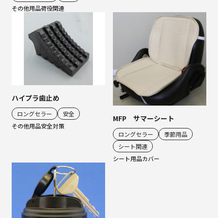
その他用品
荷役関連
ハイプラ歯止め
ロングセラー
安全
MFP サマーシート
その他用品
安全対策
ロングセラー
季節用品
シート関連
シート用品
カバー