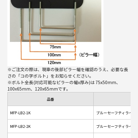
※ご注文の際は、現車の後部ピラー幅を確認のうえ、必要な長
さの「コの字ボルト」をお知らせください。
※ボルト全長(対応可能なピラーの幅x厚み)は 75x50mm、
100x65mm、120x65mmです。
品番
品
MFP-LB2-1K
ブルーセーフティライト
MFP-LB2-2K
ブルーセーフティライト