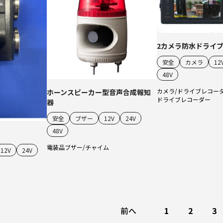
2カメラ防水ドライ
安全
カメラ
12
48V
カメラ/ドライブレコー
ホーンスピーカー型音声合成報知
ドライブレコーダー
器
安全
ブザー
12V
24V
48V
電装品
ブザー/チャイム
12V
24V
前へ
1
2
3