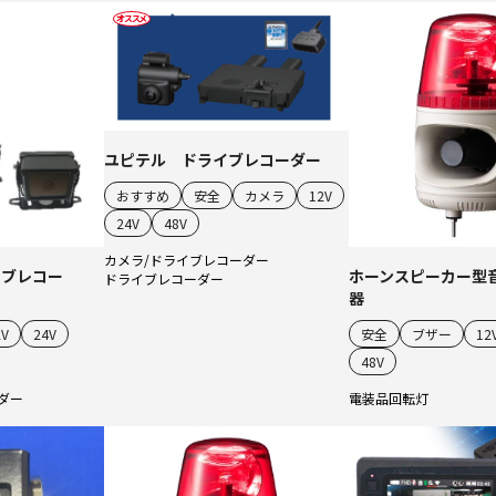
ユピテル ドライブレコーダー
おすすめ
安全
カメラ
12V
24V
48V
カメラ/ドライブレコーダー
イブレコー
ホーンスピーカー型
ドライブレコーダー
器
2V
24V
安全
ブザー
12
48V
ダー
電装品
回転灯