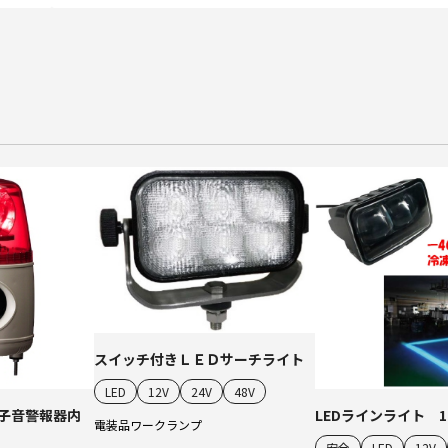
スイッチ付きＬＥＤサーチライト
LED
12V
24V
48V
子音警報器内
LEDラインライト 1
電装品
ワークランプ
安全
LED
12V