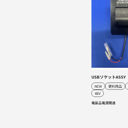
USBソケットASSY
NEW
便利用品
48V
電装品
電源関連