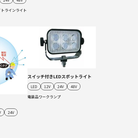
イト
ラインライト
スイッチ付きLEDスポットライト
LED
12V
24V
48V
電装品
ワークランプ
V
24V