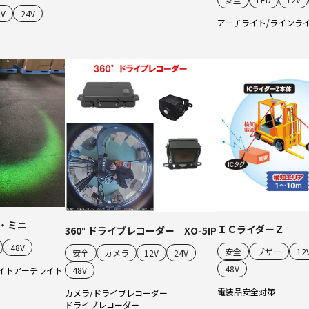
2V
24V
アーチライト/ラインラ
・ミニ
ＩＣライダーＺ
360° ドライブレコーダー XO-5IP
48V
安全
ブザー
12
安全
カメラ
12V
24V
48V
48V
イト
アーチライト
電装品
安全対策
カメラ/ドライブレコーダー
ドライブレコーダー