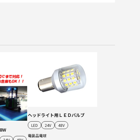
ヘッドライト用ＬＥＤバルブ
LED
24V
48V
8W
電装品
電球
24V
48V