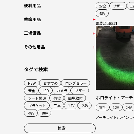
便利用品
安全
ブザー
1
48V
季節用品
電装品
回転灯
工場備品
その他用品
タグで検索
NEW
おすすめ
ロングセラー
安全
LED
カメラ
ブザー
ホロライト・アーチ
シート関連
荷役
簡単取付
ブラケット
工具
12V
24V
安全
12V
24V
48V
80v
アーチライト/ラインラ
検索