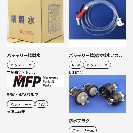
バッテリー精製水
バッテリー精製水補水ノズル
バッテリー車
NEW
バッテリー車
工場備品
ケミカル
便利用品
55V・48Vバルブ
バッテリー車
48V
電装品
電球
防水プラグ
バッテリー車