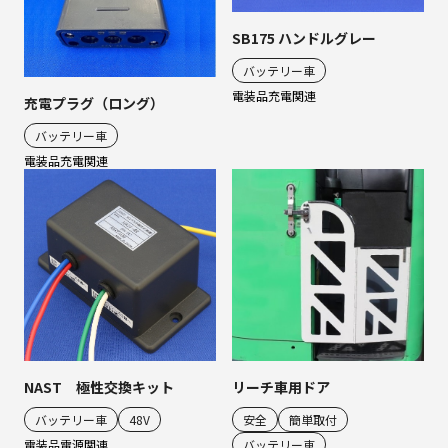
SB175 ハンドルグレー
バッテリー車
電装品
充電関連
充電プラグ（ロング）
バッテリー車
電装品
充電関連
リーチ車用ドア
NAST 極性交換キット
安全
簡単取付
バッテリー車
48V
バッテリー車
電装品
電源関連