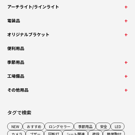
アーチライト/ラインライト
電装品
オリジナルブラケット
便利用品
季節用品
工場備品
その他用品
タグで検索
NEW
おすすめ
ロングセラー
季節用品
安全
LED
カメラ
ブザー
回転灯
シート関連
荷役
簡単取付