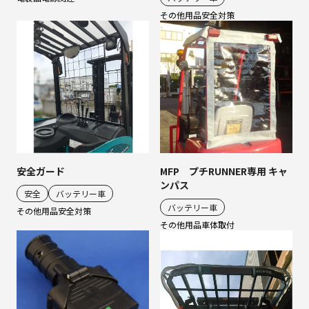
その他用品
安全対策
MFP プチRUNNER専用 キャ
安全ガード
ンパス
安全
バッテリー車
バッテリー車
その他用品
安全対策
その他用品
車体取付