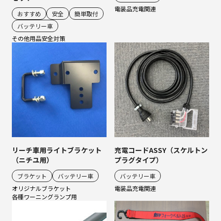
電装品
充電関連
おすすめ
安全
簡単取付
バッテリー車
その他用品
安全対策
リーチ車用ライトブラケット
充電コードASSY（スケルトン
（ニチユ用）
プラグタイプ）
ブラケット
バッテリー車
バッテリー車
オリジナルブラケット
電装品
充電関連
各種ワーニングランプ用