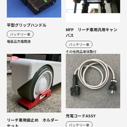
平型グリップハンドル
MFP リーチ車用汎用キャン
バッテリー車
バス
電装品
充電関連
バッテリー車
その他用品
車体取付
充電コードASSY
リーチ車用歯止め ホルダー
バッテリー車
セット