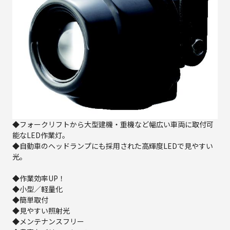
◆フォークリフトから大型建機・重機など幅広い車両に取付可
能なLED作業灯。
◆自動車のヘッドランプにも採用された高輝度LEDで見やすい
光。
◆作業効率UP！
◆小型／軽量化
◆簡単取付
◆見やすい照射光
◆メンテナンスフリー