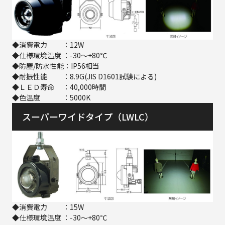
◆消費電力 ：12W
◆仕様環境温度 ：-30～+80℃
◆防塵/防水性能：IP56相当
◆耐振性能 ：8.9G(JIS D1601試験による)
◆ＬＥＤ寿命 ：40,000時間
◆色温度 ：5000K
スーパーワイドタイプ（LWLC）
◆消費電力 ：15W
◆仕様環境温度 ：-30～+80℃