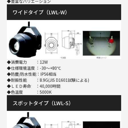
◆豊富なバリエーション
ワイドタイプ（LWL-W）
◆消費電力 ：12W
◆仕様環境温度 ：-30～+80℃
◆防塵/防水性能：IP56相当
◆耐振性能 ：8.9G(JIS D1601試験による)
◆ＬＥＤ寿命 ：40,000時間
◆色温度 ：5000K
スポットタイプ（LWL-S）