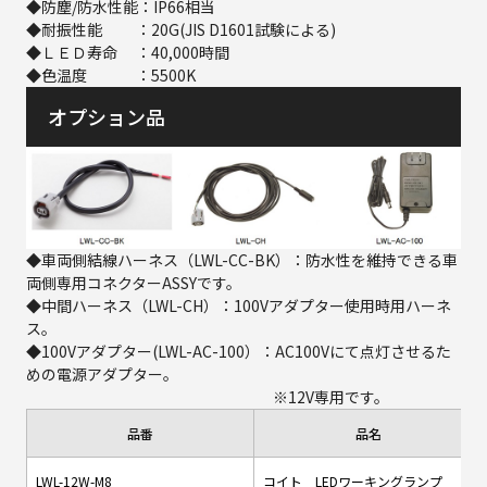
◆防塵/防水性能：IP66相当
◆耐振性能 ：20G(JIS D1601試験による)
◆ＬＥＤ寿命 ：40,000時間
◆色温度 ：5500K
オプション品
◆車両側結線ハーネス（LWL-CC-BK）：防水性を維持できる車
両側専用コネクターASSYです。
◆中間ハーネス（LWL-CH）：100Vアダプター使用時用ハーネ
ス。
◆100Vアダプター(LWL-AC-100）：AC100Vにて点灯させるた
めの電源アダプター。
※12V専用です。
品番
品名
LWL-12W-M8
コイト LEDワーキングランプ